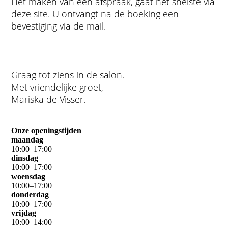
Het maken van een afspraak, gaat het snelste via
deze site. U ontvangt na de boeking een
bevestiging via de mail.
Graag tot ziens in de salon.
Met vriendelijke groet,
Mariska de Visser.
Onze openingstijden
maandag
10
:
00
–
17
:
00
dinsdag
10
:
00
–
17
:
00
woensdag
10
:
00
–
17
:
00
donderdag
10
:
00
–
17
:
00
vrijdag
10
:
00
–
14
:
00